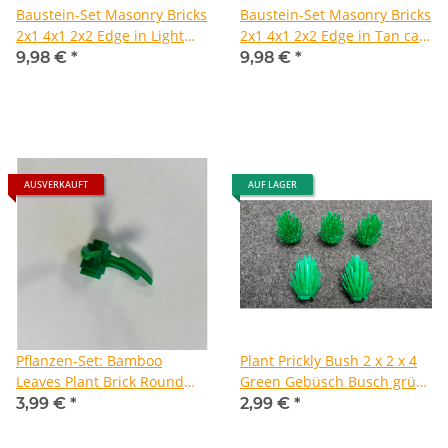
Baustein-Set Masonry Bricks
Baustein-Set Masonry Bricks
2x1 4x1 2x2 Edge in Light
2x1 4x1 2x2 Edge in Tan ca.
Gray ca. 100 Stück
100 Stück Mauersteine
9,98 €
*
9,98 €
*
Mauersteine Hellgrau
Sandfarben
AUSVERKAUFT
AUF LAGER
Pflanzen-Set: Bamboo
Plant Prickly Bush 2 x 2 x 4
Leaves Plant Brick Round
Green Gebüsch Busch grün
1x1 je ca 50 Stück Bambus
10 Stück
3,99 €
*
2,99 €
*