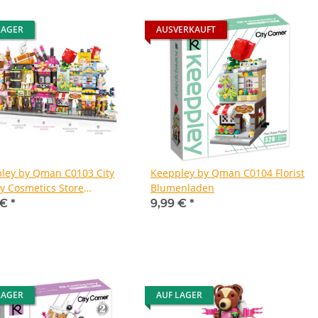
LAGER
AUSVERKAUFT
ley by Qman C0103 City
Keeppley by Qman C0104 Florist
y Cosmetics Store
Blumenladen
merie
 €
*
9,99 €
*
LAGER
AUF LAGER