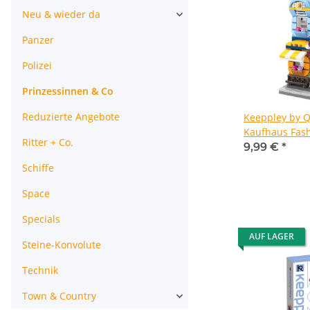
Neu & wieder da
Panzer
Polizei
Prinzessinnen & Co
Reduzierte Angebote
Keeppley by 
Kaufhaus Fas
Ritter + Co.
Store
9,99 €
*
Schiffe
Space
Specials
AUF LAGER
Steine-Konvolute
Technik
Town & Country