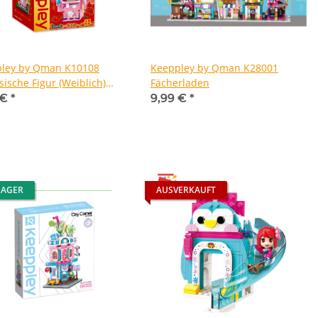
ley by Qman K10108
Keeppley by Qman K28001
sische Figur (Weiblich)
Fächerladen
le Miss Sunshine"
 €
*
9,99 €
*
LAGER
AUSVERKAUFT