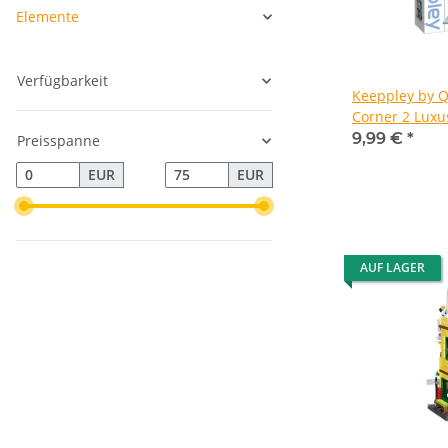
Elemente
Verfügbarkeit
Keeppley by 
Corner 2 Luxu
Store
9,99 €
*
Preisspanne
EUR
EUR
AUF LAGER