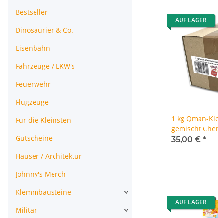
Bestseller
AUF LAGER
Dinosaurier & Co.
Eisenbahn
Fahrzeuge / LKW's
Feuerwehr
Flugzeuge
1 kg Qman-Kl
Für die Kleinsten
gemischt Che
Gutscheine
(Konvolut)
35,00 €
*
Häuser / Architektur
Johnny's Merch
Klemmbausteine
AUF LAGER
Militär