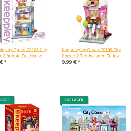
ley by Qman C0108 City
Keeppley by Qman C0109 City
r 2 Bubble Tea House
Corner 2 Teddy-Laden Teddy
ube
Theme Store Kuscheltier
 €
*
9,99 €
*
LAGER
AUF LAGER