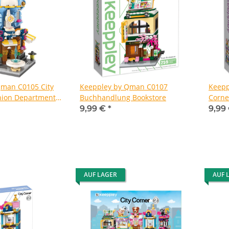
Qman C0105 City
Keeppley by Qman C0107
Keepp
hion Department
Buchhandlung Bookstore
Corne
Teest
9,99 €
*
9,99
AUF LAGER
AUF 