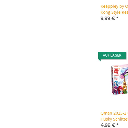
Keeppley by 
Kong Style Re
9,99 €
*
AUF LAGER
Qman 2023-2 
Husky Schlitt
4,99 €
*