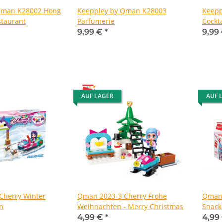
Qman K28002 Hong
Keeppley by Qman K28003
Keepp
staurant
Parfümerie
Cockt
9,99 €
*
9,99
AUF LAGER
AUF 
Cherry Winter
Qman 2023-3 Cherry Frohe
Qman 
en
Weihnachten - Merry Christmas
Snack
4,99 €
*
4,99