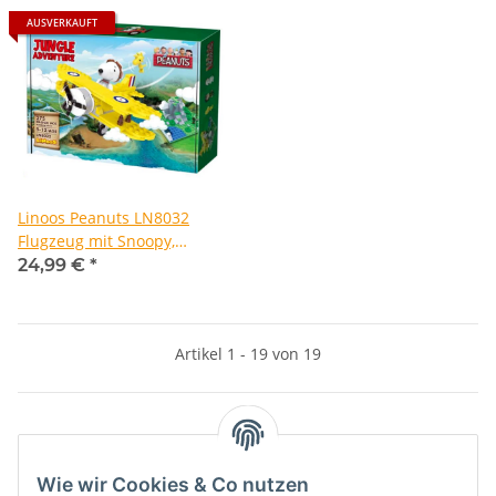
AUSVERKAUFT
Linoos Peanuts LN8032
Flugzeug mit Snoopy,
Woodstock und Lucy
24,99 €
*
Artikel 1 - 19 von 19
Kategorien
Wie wir Cookies & Co nutzen