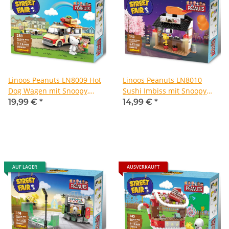
Linoos Peanuts LN8009 Hot
Linoos Peanuts LN8010
Dog Wagen mit Snoopy,
Sushi Imbiss mit Snoopy
Linus und Lucy
und Woodstock
19,99 €
*
14,99 €
*
AUF LAGER
AUSVERKAUFT