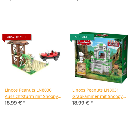
Sally
AUSVERKAUFT
AUF LAGER
Linoos Peanuts LN8030
Linoos Peanuts LN8031
Aussichtsturm mit Snoopy
Grabkammer mit Snoopy
und Charlie Brown
und Franklin
18,99 €
*
18,99 €
*