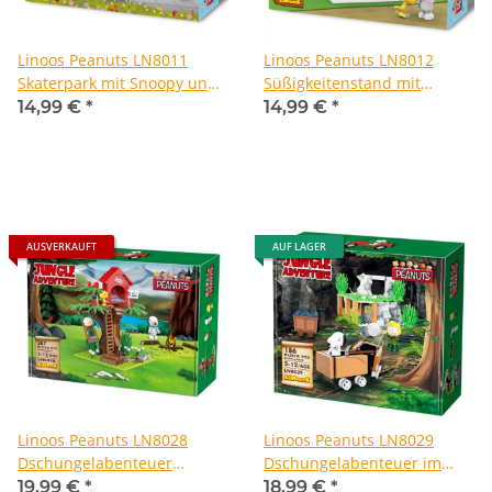
Linoos Peanuts LN8011
Linoos Peanuts LN8012
Skaterpark mit Snoopy und
Süßigkeitenstand mit
Woodstock
Snoopy und Woodstock
14,99 €
*
14,99 €
*
AUSVERKAUFT
AUF LAGER
Linoos Peanuts LN8028
Linoos Peanuts LN8029
Dschungelabenteuer
Dschungelabenteuer im
Snoopys Baumhaus
Bergwerk mit Snoopy und
19,99 €
*
18,99 €
*