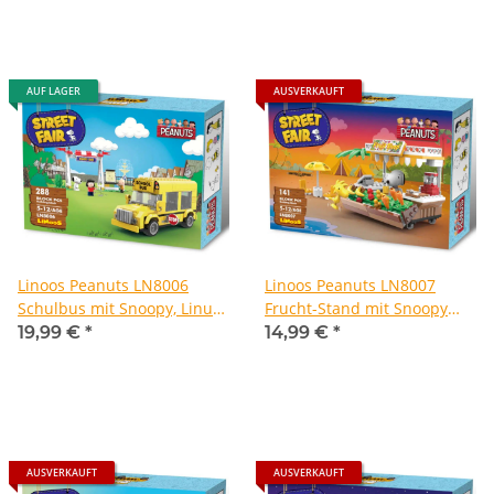
AUF LAGER
AUSVERKAUFT
Linoos Peanuts LN8006
Linoos Peanuts LN8007
Schulbus mit Snoopy, Linus
Frucht-Stand mit Snoopy
und Lucy
und Woodstock
19,99 €
*
14,99 €
*
AUSVERKAUFT
AUSVERKAUFT