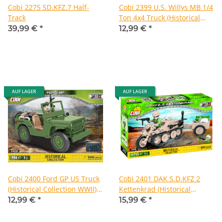
Cobi 2275 SD.KFZ.7 Half-
Cobi 2399 U.S. Willys MB 1/4
Track
Ton 4x4 Truck (Historical
Collection WWII)
39,99 €
*
12,99 €
*
AUF LAGER
AUF LAGER
Cobi 2400 Ford GP US Truck
Cobi 2401 DAK S.D.KFZ 2
(Historical Collection WWII)
Kettenkrad (Historical
Pad printed - no Stickers
Collection WWII) Pad printed
12,99 €
*
15,99 €
*
- no Stickers