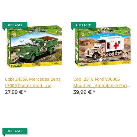
AUF LAGER
AUF LAGER
Cobi 2455A Mercedes Benz
Cobi 2518 Ford V3000S
L3000 Pad printed - no
Maultier - Ambulance Pad
Stickers (Historical
printed - no Stickers
27,99 €
*
39,99 €
*
Collection WWII) New
(Historical Collection)
Version
AUF LAGER