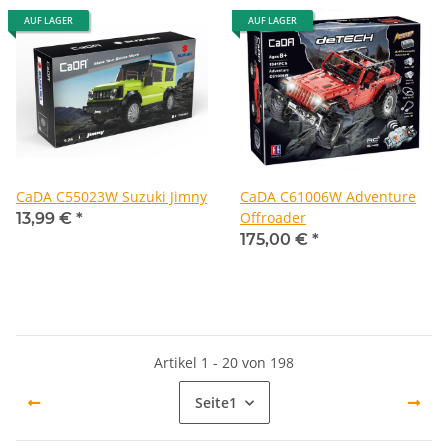
AUF LAGER
AUF LAGER
CaDA C55023W Suzuki Jimny
CaDA C61006W Adventure
Offroader
13,99 €
*
175,00 €
*
Artikel 1 - 20 von 198
Seite
1