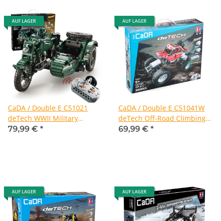
AUF LAGER
AUF LAGER
CaDA / Double E C51021
CaDA / Double E C51041W
deTech WWII Military
deTech Off-Road Climbing
Motorcycle
Car
79,99 €
*
69,99 €
*
AUF LAGER
AUF LAGER