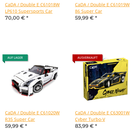
CaDA / Double E C61018W
CaDA / Double E C61019W
LP610 Supersports Car
86 Super Car
70,00 €
*
59,99 €
*
AUF LAGER
AUSVERKAUFT
CaDA / Double E C61020W
CaDA / Double E C63001W
R35 Super Car
Cyber Turbo-V
59,99 €
*
83,99 €
*