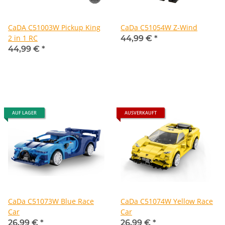
CaDA C51003W Pickup King
CaDa C51054W Z-Wind
2 in 1 RC
44,99 €
*
44,99 €
*
AUF LAGER
AUSVERKAUFT
CaDa C51073W Blue Race
CaDa C51074W Yellow Race
Car
Car
26,99 €
*
26,99 €
*