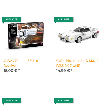
AUF LAGER
AUF LAGER
CaDA / Double E C81011
CaDa 55012 Initial-D Mazda
Revolver
FC3S RX-7 weiß
15,00 €
*
14,99 €
*
AUF LAGER
AUF LAGER