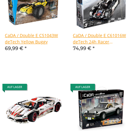
CaDA / Double E C51043W
CaDA / Double E C61016W
deTech Yellow Buggy
deTech 24h Racer
Langstrecken-Sports-Car
69,99 €
*
74,99 €
*
AUF LAGER
AUF LAGER